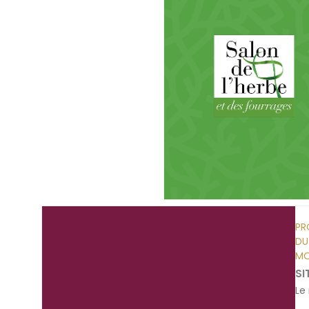
PR
DU
MO
SI
Le 