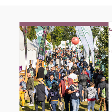
S
P
>